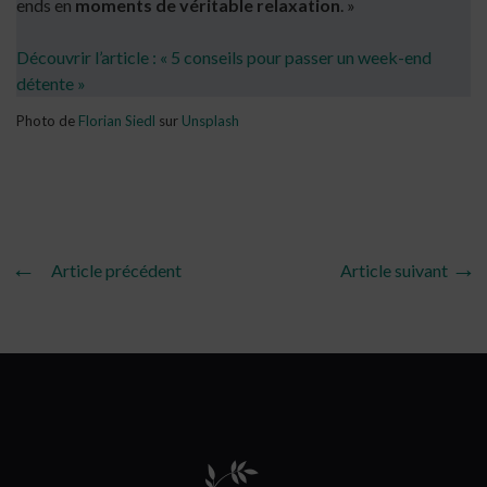
ends en
moments de véritable relaxation
. »
Découvrir l’article : « 5 conseils pour passer un week-end
détente »
Photo de
Florian Siedl
sur
Unsplash
Article précédent
Article suivant