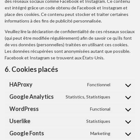
des réseaux sociaux comme Facebook et Instagram. Ce contenu
est intégré grâce un code obtenu de Facebook et Instagram et
place des cookies. Ce contenu peut stocker et traiter certaines
informations à des fins de publicité personnalisée.
Veuillez lire la déclaration de confidentialité de ces réseaux sociaux
(qui peut être modifiée régulièrement) afin de savoir ce qu’ils font
de vos données (personnelles) traitées en utilisant ces cookies.
Les données récupérées sont anonymisées autant que possible.
Facebook et Instagram se trouvent aux États-Unis.
6. Cookies placés
HAProxy
Fonctionnel
CONSENT TO
Google Analytics
Statistics, Statistiques
CONSENT TO
WordPress
Functional
CONSENT TO
Userlike
Statistiques
CONSENT TO
Google Fonts
Marketing
CONSENT TO